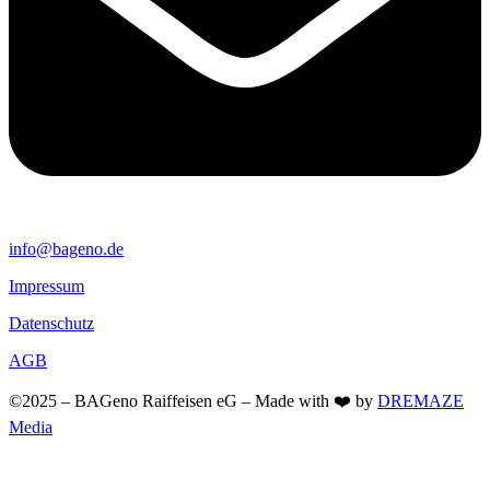
info@bageno.de
Impressum
Datenschutz
AGB
©2025 – BAGeno Raiffeisen eG – Made with ❤️ by
DREMAZE
Media