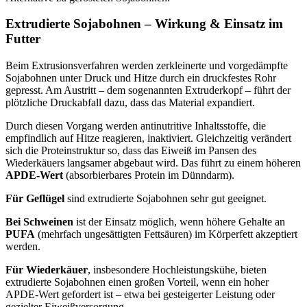
Extrudierte Sojabohnen – Wirkung & Einsatz im
Futter
Beim Extrusionsverfahren werden zerkleinerte und vorgedämpfte
Sojabohnen unter Druck und Hitze durch ein druckfestes Rohr
gepresst. Am Austritt – dem sogenannten Extruderkopf – führt der
plötzliche Druckabfall dazu, dass das Material expandiert.
Durch diesen Vorgang werden antinutritive Inhaltsstoffe, die
empfindlich auf Hitze reagieren, inaktiviert. Gleichzeitig verändert
sich die Proteinstruktur so, dass das Eiweiß im Pansen des
Wiederkäuers langsamer abgebaut wird. Das führt zu einem höheren
APDE-Wert
(absorbierbares Protein im Dünndarm).
Für Geflügel
sind extrudierte Sojabohnen sehr gut geeignet.
Bei Schweinen
ist der Einsatz möglich, wenn höhere Gehalte an
PUFA
(mehrfach ungesättigten Fettsäuren) im Körperfett akzeptiert
werden.
Für Wiederkäuer
, insbesondere Hochleistungskühe, bieten
extrudierte Sojabohnen einen großen Vorteil, wenn ein hoher
APDE-Wert gefordert ist – etwa bei gesteigerter Leistung oder
gezielter Eiweißversorgung.