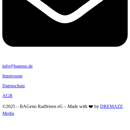
info@bageno.de
Impressum
Datenschutz
AGB
©2025 – BAGeno Raiffeisen eG – Made with ❤️ by
DREMAZE
Media