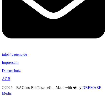
info@bageno.de
Impressum
Datenschutz
AGB
©2025 – BAGeno Raiffeisen eG – Made with ❤️ by
DREMAZE
Media